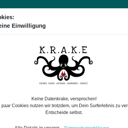
kies:
VEREIN
PROJEKTE
MITMACHEN
SPE
eine Einwilligung
KONTAKT
E-
Keine Datenkrake, versprochen!
MULAR
 paar Cookies nutzen wir trotzdem, um Dein Surferlebnis zu ve
ählt bitte im Kontaktformular
Entscheide selbst.
s schnellstmöglich bei euch