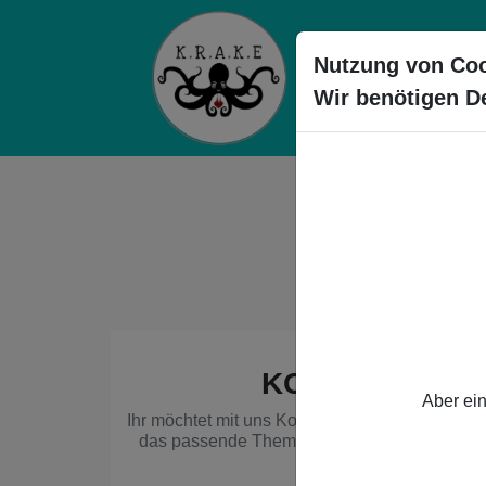
Nutzung von Coo
START
Wir benötigen D
KONTAKTFOR
Aber ein
Ihr möchtet mit uns Kontakt aufnehmen? Dann w
das passende Thema aus, und wir werden un
melden.