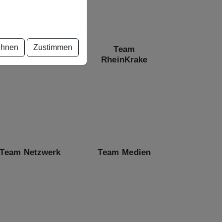
ehnen
Zustimmen
Team Müllseum
Team
RheinKrake
Team Netzwerk
Team Medien