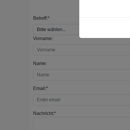
Betreff:*
Vorname:
Name:
Email:*
Nachricht:*